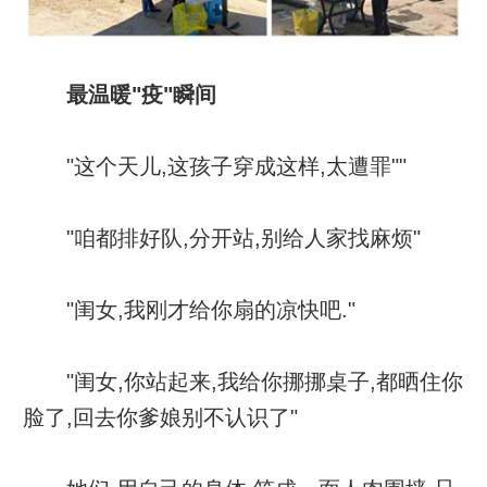
最温暖"疫"瞬间
"这个天儿,这孩子穿成这样,太遭罪""
"咱都排好队,分开站,别给人家找麻烦"
"闺女,我刚才给你扇的凉快吧."
"闺女,你站起来,我给你挪挪桌子,都晒住你
脸了,回去你爹娘别不认识了"