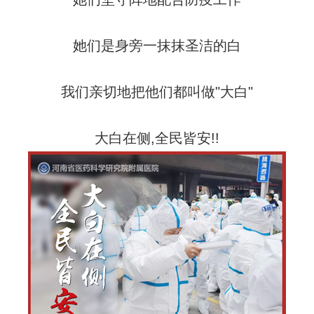
她们是身旁一抹抹圣洁的白
我们亲切地把他们都叫做"大白"
大白在侧,全民皆安!!