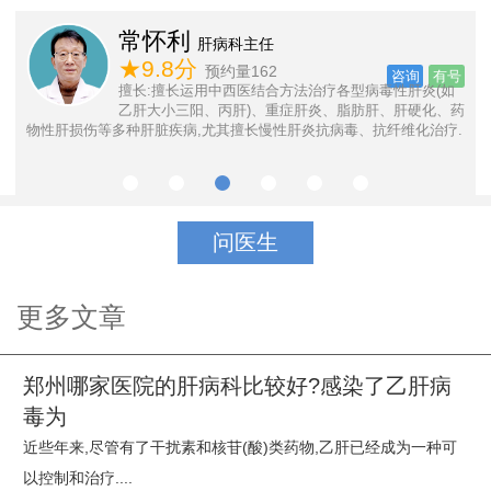
常怀利
肝病科主任
号
★9.8分
预约量162
咨询
有号
等
擅长:擅长运用中西医结合方法治疗各型病毒性肝炎(如
乙肝大小三阳、丙肝)、重症肝炎、脂肪肝、肝硬化、药
物性肝损伤等多种肝脏疾病,尤其擅长慢性肝炎抗病毒、抗纤维化治疗.
问医生
更多文章
郑州哪家医院的肝病科比较好?感染了乙肝病
毒为
近些年来,尽管有了干扰素和核苷(酸)类药物,乙肝已经成为一种可
以控制和治疗....