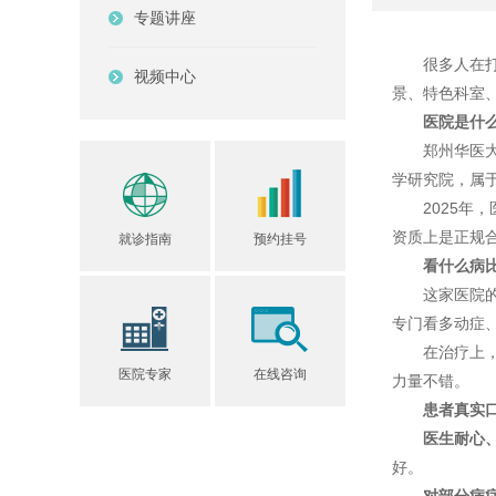
专题讲座
很多人在打听
视频中心
景、特色科室
医院是什
郑州华医大医
学研究院，属
2025年，
资质上是正规
就诊指南
预约挂号
看什么病
这家医院的科
专门看多动症
在治疗上，他
医院专家
在线咨询
力量不错。
患者真实
医生耐心
好。