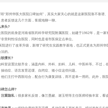
“郑州华医大医院口啤如何”，其实大家关心的就是这家医院靠不靠谱、
、患者反馈这几个方面，客观地聊一聊。
么来头?
院的前身是河南省医药科学研究院附属医院，始建于1962年，是一家有
于非营利性综合医院，同时也是省市医保定点单位。
医院进行了改革升级，新增了研究生实践教学基地，也正式更名为郑州华
合法的。
比较擅长?
室设置比较齐全，涵盖内科、外科、妇科、儿科、中医科等。不过，在
、抽动症、语言发育迟缓、自闭症、矮小症这些问题。
们主打中西医结合，配合行为康复训练，而不是单一用药。此外，医院
口碑怎么样?
、注重隐私：
很多家长反馈，像兰墨赭、谢玉明等主任医师经验丰富，看诊