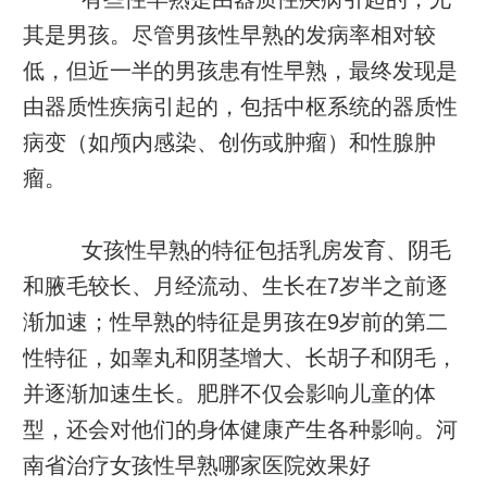
其是男孩。尽管男孩性早熟的发病率相对较
低，但近一半的男孩患有性早熟，最终发现是
由器质性疾病引起的，包括中枢系统的器质性
病变（如颅内感染、创伤或肿瘤）和性腺肿
瘤。
女孩性早熟的特征包括乳房发育、阴毛
和腋毛较长、月经流动、生长在7岁半之前逐
渐加速；性早熟的特征是男孩在9岁前的第二
性特征，如睾丸和阴茎增大、长胡子和阴毛，
并逐渐加速生长。肥胖不仅会影响儿童的体
型，还会对他们的身体健康产生各种影响。河
南省治疗女孩性早熟哪家医院效果好