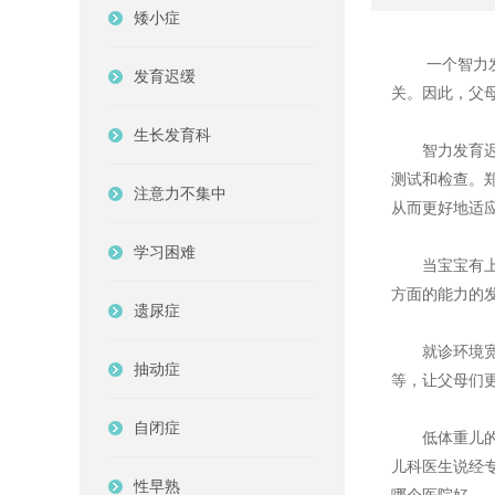
矮小症
一个智力发育
发育迟缓
关。因此，父
生长发育科
智力发育迟缓
测试和检查。
注意力不集中
从而更好地适
学习困难
当宝宝有上述
方面的能力的
遗尿症
就诊环境宽敞
抽动症
等，让父母们
自闭症
低体重儿的面
儿科医生说经
性早熟