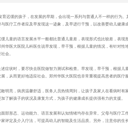
迟缓的孩子，在发展的早期，会出现一系列与普通人不一样的行为。其
母与医疗工作者应及早发现这一迹象，及早进行干预，以改善婴幼儿健康
儿童的语言发展水平一般都比普通儿童差，表现形式也比较差，表现形
郑州华医大医院儿科医生说早发现，早干预，根据儿童的情况，有针对性
应社会。
症状时，要尽快去医院做智力测试和检查。早发现，早干预，根据儿童
发展，从而更好地适应社会。郑州华医大医院也非常重视提高患者的医疗
明亮，病房温馨舒适，医务人员热情周到，让孩子及家人在看病时有家
更加了解孩子的状况及康复方式，为孩子的健康成长提供强有力的支援。
部形态、运动能力、语言发展和认知情绪均存在异常。父母与医疗工作
专家评定及介入疗法，可提高幼儿的智能及生活品质。另外，注意你的生