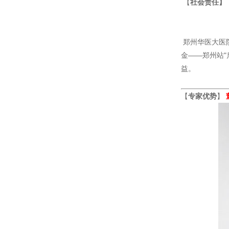
【
社会责任】
郑州华医大医
金——郑州站
益。
【
专家优势
】