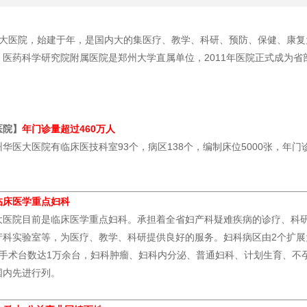
院，始建于年，是国内大的集医疗、教学、科研、预防、保健、康复为
。医药科学研究院附属医院是郑州大学直属单位，2011年医院正式成为省
医院】
年门诊量超过460万人
大医院有临床医技科室93个，病区138个，编制床位5000张，年门诊
临床医学重点妇科
院目前是临床医学重点妇科。承担着全省妇产科疑难疾病的诊疗、科研
科实验室等，为医疗、教学、科研提供良好的服务。妇科病区由2个扩展为
年手术台数达1万余台，妇科肿瘤、妇科内分泌、普通妇科、计划生育、不
国内先进行列。