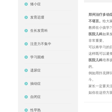
矮小症
郑州治疗多动
发育迟缓
不堪言。
给大
教师在小孩学
生长发育科
医院儿科
如果
非常重要。
注意力不集中
可以将学习的
这样既可以避
学习困难
医院儿科
培养
的。
遗尿症
例如用扑克牌
斗。
抽动症
家长一定要关
如你在这些方
自闭症
性早熟