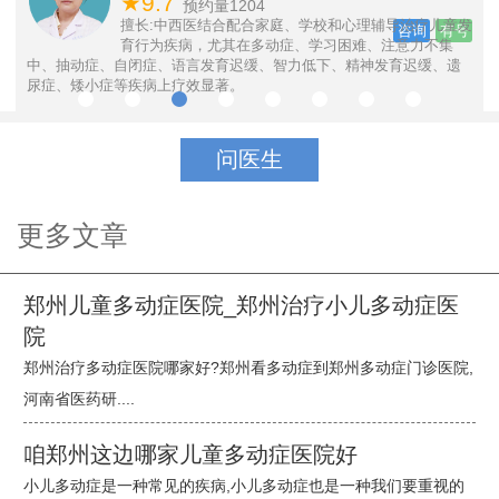
★9.7
预约量1204
号
反
擅长:中西医结合配合家庭、学校和心理辅导治疗儿童发
咨询
有号
育行为疾病，尤其在多动症、学习困难、注意力不集
中、抽动症、自闭症、语言发育迟缓、智力低下、精神发育迟缓、遗
尿症、矮小症等疾病上疗效显著。
问医生
更多文章
郑州儿童多动症医院_郑州治疗小儿多动症医
院
郑州治疗多动症医院哪家好?郑州看多动症到郑州多动症门诊医院,
河南省医药研....
咱郑州这边哪家儿童多动症医院好
小儿多动症是一种常见的疾病,小儿多动症也是一种我们要重视的