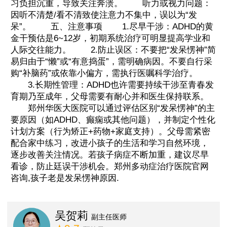
习负担沉重，导致关注奔溃。 听力或视力问题：
因听不清楚/看不清致使注意力不集中，误以为“发
呆”。 五、注意事项 1.尽早干涉：ADHD的黄
金干预估是6~12岁，初期系统治疗可明显提高学业和
人际交往能力。 2.防止误区：不要把“发呆愣神”简
易归由于“懒”或“有意捣蛋”，需明确病因。不要自行采
购“补脑药”或依靠小偏方，需执行医嘱科学治疗。
3.长期性管理：ADHD也许需要持续干涉至青春发
育期乃至成年，父母需要有耐心并和医生保持联系。
郑州华医大医院可以通过评估区别“发呆愣神”的主
要原因（如ADHD、癫痫或其他问题），并制定个性化
计划方案（行为矫正+药物+家庭支持）。父母需紧密
配合家中练习，改进小孩子的生活和学习自然环境，
逐步改善关注情况。若孩子病症不断加重，建议尽早
看诊，防止廷误干涉机会。郑州多动症治疗医院官网
咨询,孩子老是发呆愣神原因.
吴贺莉
副主任医师