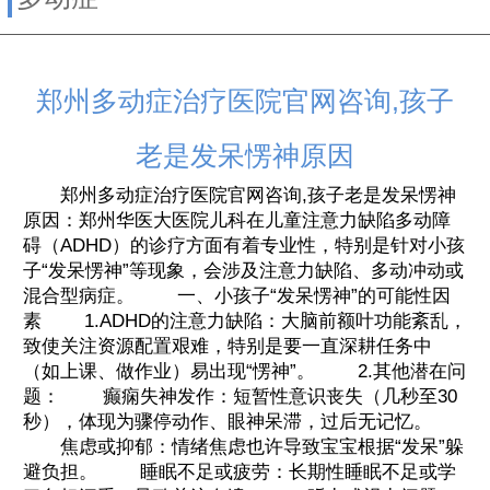
郑州多动症治疗医院官网咨询,孩子
老是发呆愣神原因
郑州多动症治疗医院官网咨询,孩子老是发呆愣神
原因：郑州华医大医院儿科在儿童注意力缺陷多动障
碍（ADHD）的诊疗方面有着专业性，特别是针对小孩
子“发呆愣神”等现象，会涉及注意力缺陷、多动冲动或
混合型病症。 一、小孩子“发呆愣神”的可能性因
素 1.ADHD的注意力缺陷：大脑前额叶功能紊乱，
致使关注资源配置艰难，特别是要一直深耕任务中
（如上课、做作业）易出现“愣神”。 2.其他潜在问
题： 癫痫失神发作：短暂性意识丧失（几秒至30
秒），体现为骤停动作、眼神呆滞，过后无记忆。
焦虑或抑郁：情绪焦虑也许导致宝宝根据“发呆”躲
避负担。 睡眠不足或疲劳：长期性睡眠不足或学